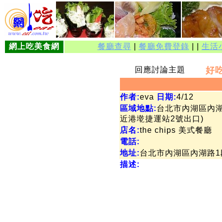
網上吃美食網
餐廳查尋
|
餐廳免費登錄
| |
生活
回應討論主題
好
作者:
eva
日期:
4/12
區域地點:
台北市內湖區內湖路
近港墘捷運站2號出口)
店名:
the chips 美式餐廳
電話:
地址:
台北市內湖區內湖路1段
描述: