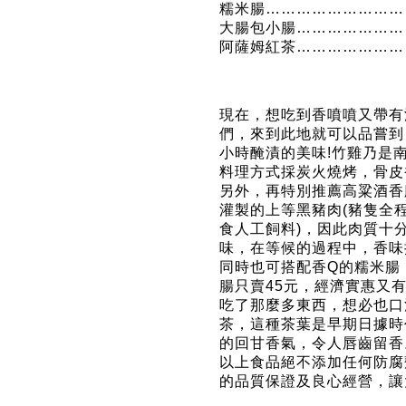
糯米腸…………………………
大腸包小腸……………………
阿薩姆紅茶……………………
現在，想吃到香噴噴又帶有
們，來到此地就可以品嘗到
小時醃漬的美味!竹雞乃是
料理方式採炭火燒烤，骨皮
另外，再特別推薦高粱酒香
灌製的上等黑豬肉(豬隻全
食人工飼料)，因此肉質十
味，在等候的過程中，香味
同時也可搭配香Q的糯米腸
腸只賣45元，經濟實惠又
吃了那麼多東西，想必也口
茶，這種茶葉是早期日據時
的回甘香氣，令人唇齒留香
以上食品絕不添加任何防腐
的品質保證及良心經營，讓