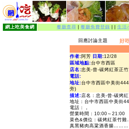
網上吃美食網
餐廳查尋
|
餐廳免費登錄
| |
生活
回應討論主題
好
作者:
阿芳
日期:
12/28
區域地點:
台中市西區
店名:
忠美-曾-碳烤紅茶正
電話:
地址:
台中市西區中美街44
旁)
描述:
店名：忠美-曾-碳烤
地址：台中市西區中美街44
電話：，
營業時間：10:00～21:00
菜色&價位：碳烤紅茶竹雞
真黑豬肉高粱酒香腸…………