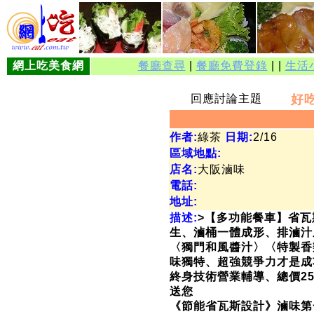
網上吃美食網
餐廳查尋
|
餐廳免費登錄
| |
生活
回應討論主題
好
作者:
綠茶
日期:
2/16
區域地點:
店名:
大阪滷味
電話:
地址:
描述:
>【多功能餐車】省
生、滷桶一體成形、排滷汁
〈獨門和風醬汁〉〈特製香
味獨特、超強競爭力才是成
終身技術營業輔導、總價25.
送您
《節能省瓦斯設計》滷味第